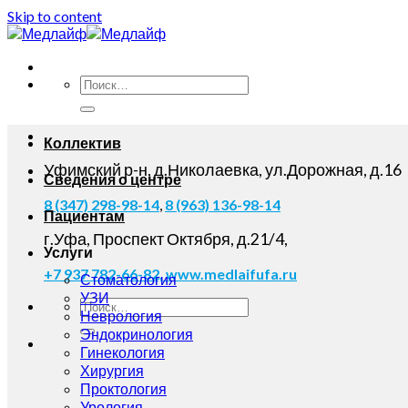
Skip to content
Коллектив
Уфимский р-н, д.Николаевка, ул.Дорожная, д.16
Сведения о центре
8 (347) 298-98-14
,
8 (963) 136-98-14
Пациентам
г.Уфа, Проспект Октября, д.21/4,
Услуги
+7 937 782-66-82,
www.medlaifufa.ru
Стоматология
УЗИ
Неврология
Эндокринология
Гинекология
Хирургия
Проктология
Урология