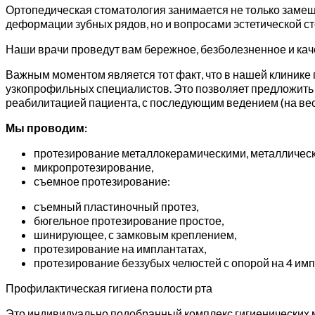
Ортопедическая стоматология занимается не только заме
деформации зубных рядов, но и вопросами эстетической с
Наши врачи проведут вам бережное, безболезненное и кач
Важным моментом является тот факт, что в нашей клинике
узкопрофильных специалистов. Это позволяет предложить 
реабилитацией пациента, с последующим ведением (на вес
Мы проводим:
протезирование металлокерамическими, металлическ
микропротезирование,
съемное протезирование:
съемный пластиночный протез,
бюгельное протезирование простое,
шинирующее, с замковым креплением,
протезирование на имплантатах,
протезирование беззубых челюстей с опорой на 4 имп
Профилактическая гигиена полости рта
Это индивидуально подобранный комплекс гигиенических м