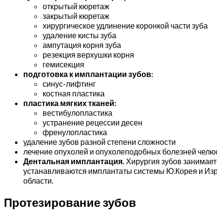
открытый кюретаж
закрытый кюретаж
хирургическое удлинение коронкой части зуба
удаление кисты зуба
ампутация корня зуба
резекция верхушки корня
гемисекция
подготовка к имплантации зубов:
синус-лифтинг
костная пластика
пластика мягких тканей:
вестибулопластика
устранение рецессии десен
френулопластика
удаление зубов разной степени сложности
лечение опухолей и опухолеподобных болезней челю
Дентальная имплантация.
Хирургия зубов занимает
устанавливаются имплантаты системы Ю.Корея и Изр
области.
Протезирование зубов