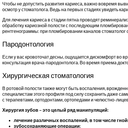
Чтобы не допустить развития кариеса, важно вовремя вывит
осмотр у стоматолога. Ведь на первых стадиях увидеть кар
Для лечения кариеса в стадии пятна проводят реминерали
обработку кариозной полости с последующим пломбировани
рентгенограммы: при пломбировании каналов стоматолог 
Пародонтология
Если у вас кровоточат десны, ощущается дискомфорт во вр
консультация врача-пародонтолога. Во время приема докто
Хирургическая стоматология
В ротовой полости также могут быть воспаления, врожденн
специалистам этого профиля под силу сохранить даже са
с терапевтами, ортодонтами, ортопедами и челюстно-лице
Хирургия зубов – это целый ряд манипуляций:
лечение различных воспалений, в том числе гно
зубосохраняющие операции: