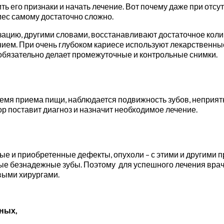
ь его признаки и начать лечение. Вот почему даже при отсу
иес самому достаточно сложно.
зацию, другими словами, восстанавливают достаточное коли
ем. При очень глубоком кариесе используют лекарственные
обязательно делает промежуточные и контрольные снимки.
емя приема пищи, наблюдается подвижность зубов, неприятн
р поставит диагноз и назначит необходимое лечение.
ые и приобретенные дефекты, опухоли – с этими и другими 
мые безнадежные зубы. Поэтому для успешного лечения вра
выми хирургами.
йных,