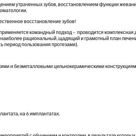
щением утраченных зубов, восстановлением функции жеван
томатологии.
ественное восстановление зубов!
 применяется командный подход – проводится комплексная 
наиболее рациональный, щадящий и грамотный план лечения
ь период пользования протезами).
ими и безметалловыми цельнокерамическими конструкциями 
лантата, на 6 имплантатах.
ероприятий с обучением и контролем, в результате которых