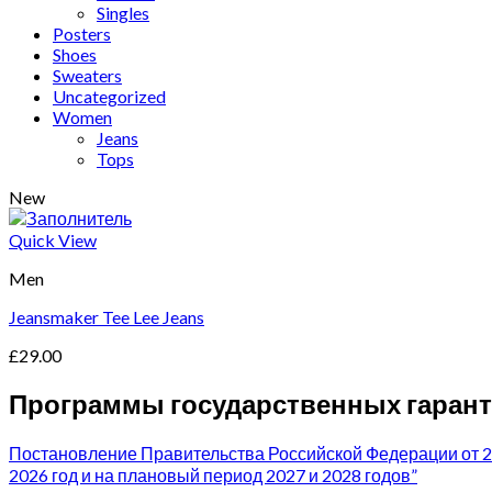
Singles
Posters
Shoes
Sweaters
Uncategorized
Women
Jeans
Tops
New
Quick View
Men
Jeansmaker Tee Lee Jeans
£
29.00
Программы государственных гарант
Постановление Правительства Российской Федерации от 2
2026 год и на плановый период 2027 и 2028 годов”