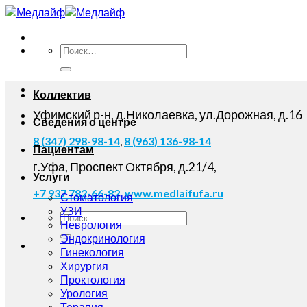
Skip
to
content
Коллектив
Уфимский р-н, д.Николаевка, ул.Дорожная, д.16
Сведения о центре
8 (347) 298-98-14
,
8 (963) 136-98-14
Пациентам
г.Уфа, Проспект Октября, д.21/4,
Услуги
+7 937 782-66-82,
www.medlaifufa.ru
Стоматология
УЗИ
Неврология
Эндокринология
Гинекология
Хирургия
Проктология
Урология
Терапия