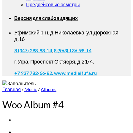
Предрейсовые осмотры
Версия для слабовидящих
Уфимский р-н, д.Николаевка, ул.Дорожная,
д.16
8 (347) 298-98-14
,
8 (963) 136-98-14
г.Уфа, Проспект Октября, д.21/4,
+7 937 782-66-82,
www.medlaifufa.ru
Главная
/
Music
/
Albums
Woo Album #4