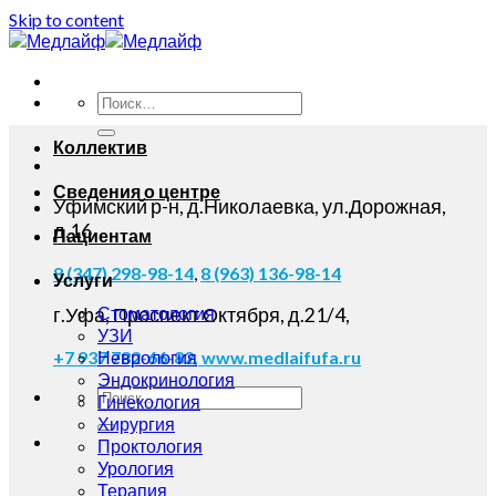
Skip to content
Коллектив
Сведения о центре
Уфимский р-н, д.Николаевка, ул.Дорожная,
д.16
Пациентам
8 (347) 298-98-14
,
8 (963) 136-98-14
Услуги
Стоматология
г.Уфа, Проспект Октября, д.21/4,
УЗИ
Неврология
+7 937 782-66-82,
www.medlaifufa.ru
Эндокринология
Гинекология
Хирургия
Проктология
Урология
Терапия